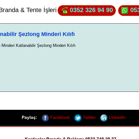
Branda & Tente İşleri
0352 326 94 90
053
abilir Şezlong Minderi Kılıfı
Minderi Katlanabilir Şezlong Minderi Kılıfı
Paylaş:
Facebook
Twitter
LinkedIn
Kardeşler Branda & Reklam: 0533 748 29 37