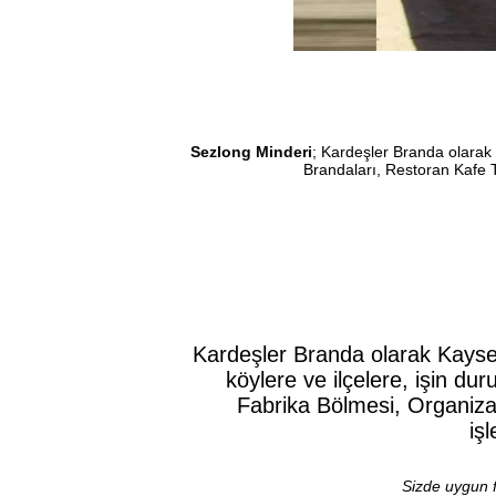
Sezlong Minderi
; Kardeşler Branda olarak
Brandaları, Restoran Kafe 
Kardeşler Branda olarak Kayser
köylere ve ilçelere, işin d
Fabrika Bölmesi, Organiz
iş
Sizde uygun f