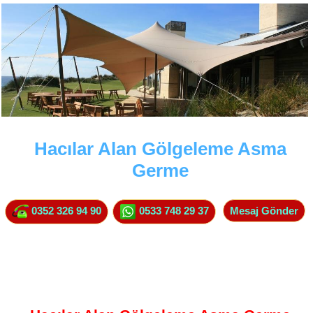
Hacılar Alan Gölgeleme Asma
Germe
0352 326 94 90
0533 748 29 37
Mesaj Gönder
Hacılar Alan Gölgeleme Asma Germe Kardeşler Branda & Reklam
- Organizasyon Brandaları, Ahır Brandaları, Kamyon Brandaları,
Kafe Restoran Tenteleri. Hacılar Alan Gölgeleme Asma Germe