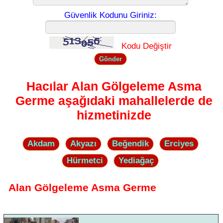
Güvenlik Kodunu Giriniz:
Kodu Değiştir
Hacılar Alan Gölgeleme Asma
Germe aşağıdaki mahallelerde de
hizmetinizde
Akdam
Akyazı
Beğendik
Erciyes
Hürmetci
Yediağaç
Alan Gölgeleme Asma Germe