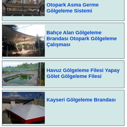
Otopark Asma Germe
Gölgeleme Sistemi
Bahçe Alan Gölgeleme
Brandası Otopark Gölgeleme
Çalışması
Havuz Gölgeleme Filesi Yapay
Gölet Gölgeleme Filesi
Kayseri Gölgeleme Brandası